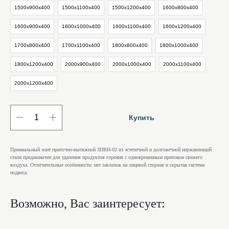
1500х900х400
1500х1100х400
1500х1200х400
1600х800х400
1600х900х400
1600х1000х400
1600х1100х400
1600х1200х400
1700х800х400
1700х1100х400
1800х800х400
1800х1000х400
1800х1200х400
2000х900х400
2000х1000х400
2000х1100х400
2000х1200х400
Купить
Премиальный зонт приточно-вытяжной ЗПВН-02 из эстетичной и долговечной нержавеющей
стали предназначен для удаления продуктов горения с одновременным притоком свежего
воздуха. Отличительные особенности: нет заклепок на лицевой стороне и скрытая система
подвеса.
Возможно, Вас заинтересует: