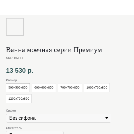
Ванна моечная серии Премиум
SKU:
ВМП-1
13 530
р.
Размер
500х500х850
600х600х850
700х700х850
1000х700х850
1200х700х850
Сифон
Cмеситель