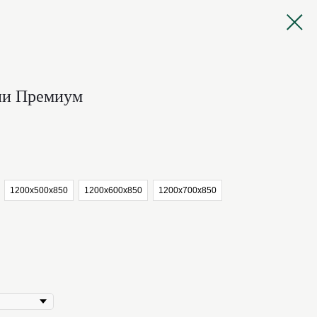
ии Премиум
1200х500х850
1200x600х850
1200х700х850