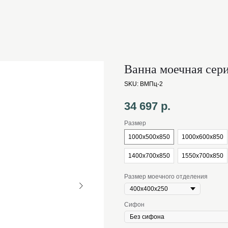
Ванна моечная сер
SKU:
ВМПц-2
34 697
р.
Размер
1000х500х850
1000х600х850
1400х700х850
1550х700х850
Размер моечного отделения
Сифон