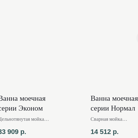
:
Ванна моечная
Ванна моечная
серии Эконом
серии Нормал
Цельнотянутая мойка
Сварная мойка
Труба из стали с
Уголок из нержавеющ
33 909
р.
14 512
р.
порошковым окрашиванием
стали