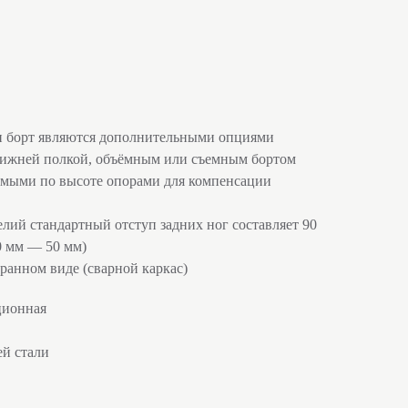
 и борт являются дополнительными опциями
ижней полкой, объёмным или съемным бортом
емыми по высоте опорами для компенсации
елий стандартный отступ задних ног составляет 90
0 мм — 50 мм)
ранном виде (сварной каркас)
ционная
ей стали