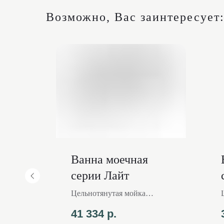
Возможно, Вас заинтересует
Лидер
продаж
Ванна моечная
серии Лайт
Цельнотянутая мойка
ей
Уголок из оцинкованной
41 334
р.
стали