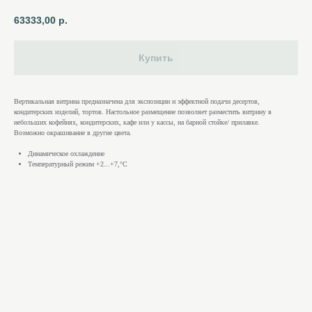
63333,00
р.
Купить
Вертикальная витрина предназначена для экспозиции и эффектной подачи десертов,
кондитерских изделий, тортов. Настольное размещение позволяет разместить витрину в
небольших кофейнях, кондитерских, кафе или у кассы, на барной стойке/ прилавке.
Возможно окрашивание в другие цвета.
Динамическое охлаждение
Температурный режим +2...+7,°С