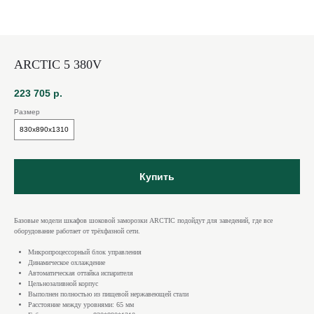
ARCTIC 5 380V
223 705
р.
Размер
830х890х1310
Купить
Базовые модели шкафов шоковой заморозки ARCTIC подойдут для заведений, где все
оборудование работает от трёхфазной сети.
Микропроцессорный блок управления
Динамическое охлаждение
Автоматическая оттайка испарителя
Цельнозаливной корпус
Выполнен полностью из пищевой нержавеющей стали
Расстояние между уровнями: 65 мм