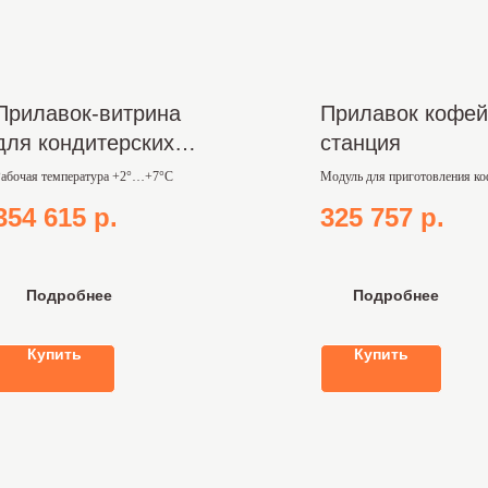
Прилавок-витрина
Прилавок кофей
для кондитерских
станция
изделий
абочая температура +2°…+7°С
Модуль для приготовления ко
других напитков
354 615
р.
325 757
р.
Подробнее
Подробнее
Купить
Купить