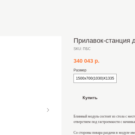
Прилавок-станция 
SKU:
ПБС
340 043
р.
Размер
1500х700(1030)Х1335
Купить
Блинный модуль состоит из стола с мес
отверстием под гастроемкости с начинк
Со стороны повара раздачи в модуле и