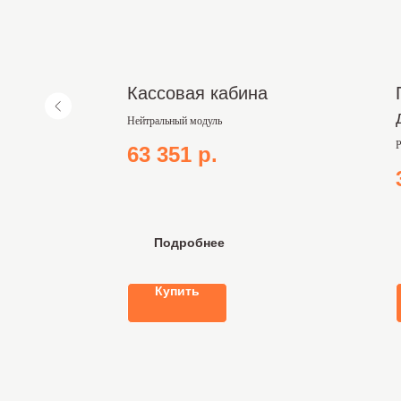
Кассовая кабина
Нейтральный модуль
усок
С
Р
63 351
р.
Подробнее
Купить