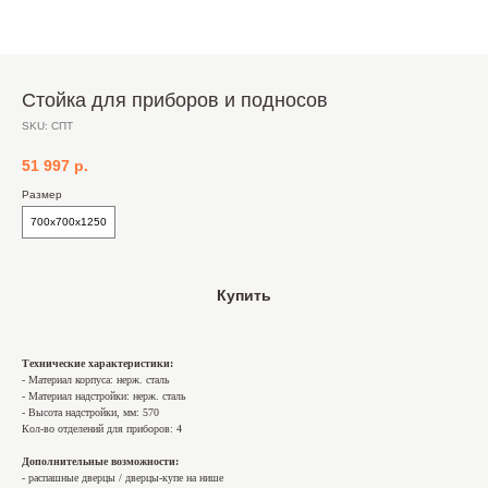
Стойка для приборов и подносов
SKU:
СПТ
51 997
р.
Размер
700х700х1250
Купить
Технические характеристики:
- Материал корпуса: нерж. сталь
- Материал надстройки: нерж. сталь
- Высота надстройки, мм: 570
Кол-во отделений для приборов: 4
Дополнительные возможности:
- распашные дверцы / дверцы-купе на нише