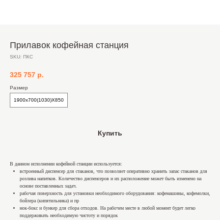
Прилавок кофейная станция
SKU:
ПКС
325 757
р.
Размер
1900х700(1030)Х850
Купить
В данном исполнении кофейной станции используется:
встроенный диспенсер для стаканов, что позволяет оперативно хранить запас стаканов для
розлива напитков. Количество диспенсеров и их расположение может быть изменено на
основе поставленных задач.
рабочая поверхность для установки необходимого оборудования: кофемашины, кофемолки,
бойлера (кипятильника) и пр
нок-бокс и бункер для сбора отходов. На рабочем месте в любой момент будет легко
поддерживать необходимую чистоту и порядок