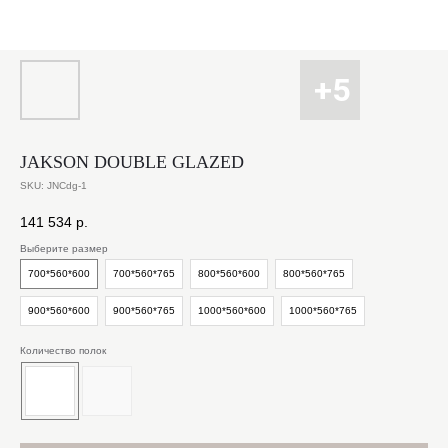
JAKSON DOUBLE GLAZED
SKU:
JNCdg-1
141 534
р.
Выберите размер
700*560*600
700*560*765
800*560*600
800*560*765
900*560*600
900*560*765
1000*560*600
1000*560*765
Количество полок