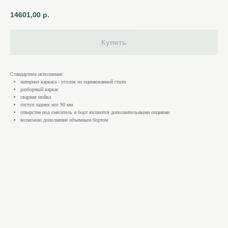
14601,00
р.
Купить
Стандартное исполнение:
материал каркаса - уголок из оцинкованной стали
разборный каркас
сварная мойка
отступ задних ног 90 мм
отверстие под смеситель и борт являются дополнительными опциями
возможно дополнение объемным бортом