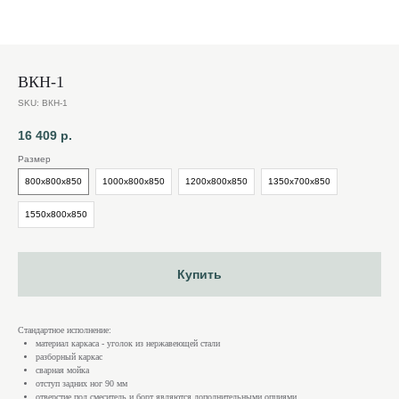
ВКН-1
SKU:
ВКН-1
16 409
р.
Размер
800х800х850
1000х800х850
1200х800х850
1350х700х850
1550х800х850
Купить
Стандартное исполнение:
материал каркаса - уголок из нержавеющей стали
разборный каркас
сварная мойка
отступ задних ног 90 мм
отверстие под смеситель и борт являются дополнительными опциями